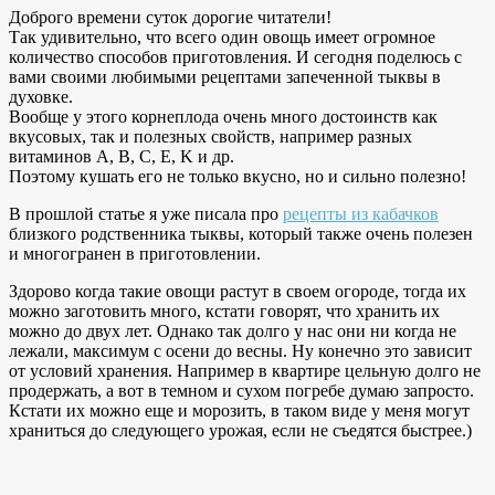
Доброго времени суток дорогие читатели!
Так удивительно, что всего один овощь имеет огромное
количество способов приготовления. И сегодня поделюсь с
вами своими любимыми рецептами запеченной тыквы в
духовке.
Вообще у этого корнеплода очень много достоинств как
вкусовых, так и полезных свойств, например разных
витаминов A, B, C, E, K и др.
Поэтому кушать его не только вкусно, но и сильно полезно!
В прошлой статье я уже писала про
рецепты из кабачков
близкого родственника тыквы, который также очень полезен
и многогранен в приготовлении.
Здорово когда такие овощи растут в своем огороде, тогда их
можно заготовить много, кстати говорят, что хранить их
можно до двух лет. Однако так долго у нас они ни когда не
лежали, максимум с осени до весны. Ну конечно это зависит
от условий хранения. Например в квартире цельную долго не
продержать, а вот в темном и сухом погребе думаю запросто.
Кстати их можно еще и морозить, в таком виде у меня могут
храниться до следующего урожая, если не съедятся быстрее.)