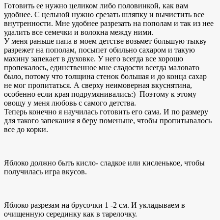
Готовить ее нужно целиком либо половинкой, как вам
удобнее. С цельной нужно срезать шляпку и вычистить все
внутренности. Мне удобнее разрезать на пополам и так из нее
удалить все семечки и волокна между ними.
У меня раньше папа в моем детстве возьмет большую тыкву
разрежет на пополам, посыпет обильно сахаром и такую
махину запекает в духовке. У него всегда все хорошо
пропекалось, единственное мне сладости всегда маловато
было, потому что толщина стенок большая и до конца сахар
не мог пропитаться. А сверху неимоверная вкуснятина,
особенно если края подрумянивались:) Поэтому к этому
овощу у меня любовь с самого детства.
Теперь конечно я научилась готовить его сама. И по размеру
для такого запекания я беру поменьше, чтобы пропитывалось
все до корки.
Яблоко должно быть кисло- сладкое или кисленькое, чтобы
получилась игра вкусов.
Яблоко разрезам на брусочки 1 -2 см. И укладываем в
очищенную серединку как в тарелочку.