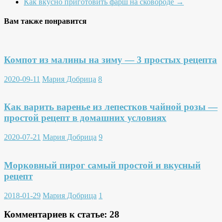
Как вкусно приготовить фарш на сковороде
→
Вам также понравится
Компот из малины на зиму — 3 простых рецепта
2020-09-11
Мария Добрица
8
Как варить варенье из лепестков чайной розы —
простой рецепт в домашних условиях
2020-07-21
Мария Добрица
9
Морковный пирог самый простой и вкусный
рецепт
2018-01-29
Мария Добрица
1
Комментариев к статье:
28