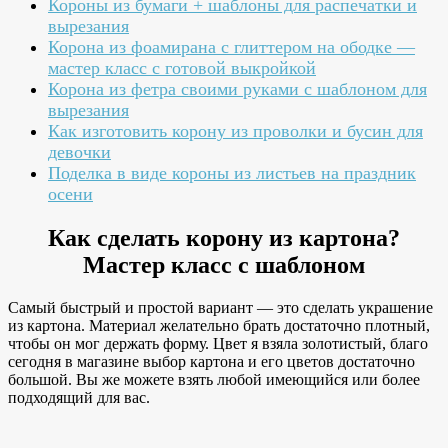
Короны из бумаги + шаблоны для распечатки и
вырезания
Корона из фоамирана с глиттером на ободке —
мастер класс с готовой выкройкой
Корона из фетра своими руками с шаблоном для
вырезания
Как изготовить корону из проволки и бусин для
девочки
Поделка в виде короны из листьев на праздник
осени
Как сделать корону из картона?
Мастер класс с шаблоном
Самый быстрый и простой вариант — это сделать украшение
из картона. Материал желательно брать достаточно плотный,
чтобы он мог держать форму. Цвет я взяла золотистый, благо
сегодня в магазине выбор картона и его цветов достаточно
большой. Вы же можете взять любой имеющийся или более
подходящий для вас.