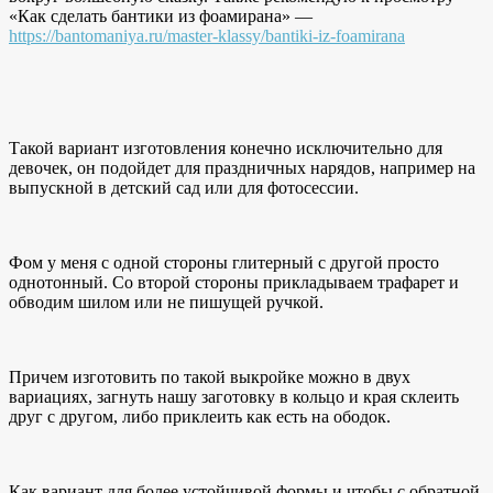
«Как сделать бантики из фоамирана» —
https://bantomaniya.ru/master-klassy/bantiki-iz-foamirana
Такой вариант изготовления конечно исключительно для
девочек, он подойдет для праздничных нарядов, например на
выпускной в детский сад или для фотосессии.
Фом у меня с одной стороны глитерный с другой просто
однотонный. Со второй стороны прикладываем трафарет и
обводим шилом или не пишущей ручкой.
Причем изготовить по такой выкройке можно в двух
вариациях, загнуть нашу заготовку в кольцо и края склеить
друг с другом, либо приклеить как есть на ободок.
Как вариант для более устойчивой формы и чтобы с обратной