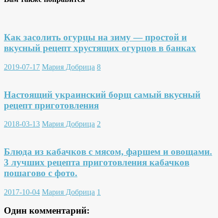
Как засолить огурцы на зиму — простой и
вкусный рецепт хрустящих огурцов в банках
2019-07-17
Мария Добрица
8
Настоящий украинский борщ самый вкусный
рецепт приготовления
2018-03-13
Мария Добрица
2
Блюда из кабачков с мясом, фаршем и овощами.
3 лучших рецепта приготовления кабачков
пошагово с фото.
2017-10-04
Мария Добрица
1
Один комментарий: